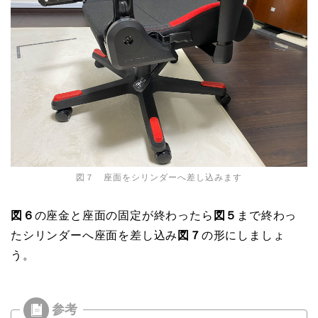
図７ 座面をシリンダーへ差し込みます
図６
の座金と座面の固定が終わったら
図５
まで終わっ
たシリンダーへ座面を差し込み
図７
の形にしましょ
う。