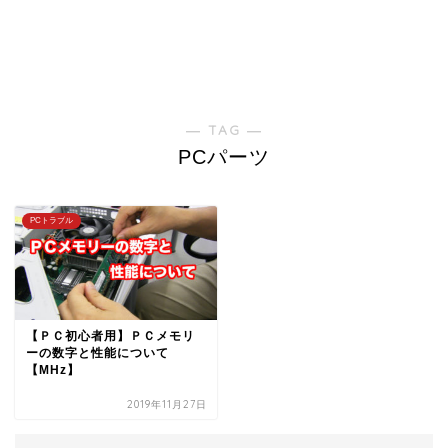
― TAG ―
PCパーツ
PCトラブル
【ＰＣ初心者用】ＰＣメモリ
ーの数字と性能について
【MHz】
2019年11月27日