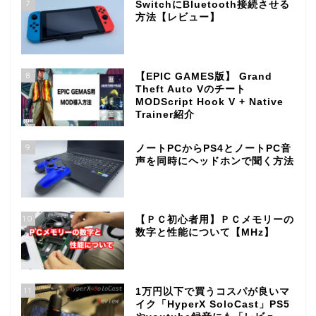
7
SwitchにBluetooth接続させる
方法【レビュー】
8
【EPIC GAMES版】 Grand
Theft Auto Vのチート
MODScript Hook V + Native
Trainer紹介
9
ノートPCからPS4とノートPC音
声を同時にヘッドホンで聞く方法
10
【ＰＣ初心者用】ＰＣメモリーの
数字と性能について【MHz】
11
1万円以下で買うコスパが良いマ
イク「HyperX SoloCast」PS5